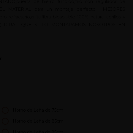
TADO,puerta de hierro fundido,tiro con regulador de
O EL MATERIAL para un montaje perfecto . MEJORES
ractario,arlita,fibra biosoluble 100% natural,ladrillos y
S ( IGUAL QUE SI LO MONTARAMOS NOSOTROS EN
r
Horno de Leña de 75cm
Horno de Leña de 85cm
Horno de Leña de 95cm