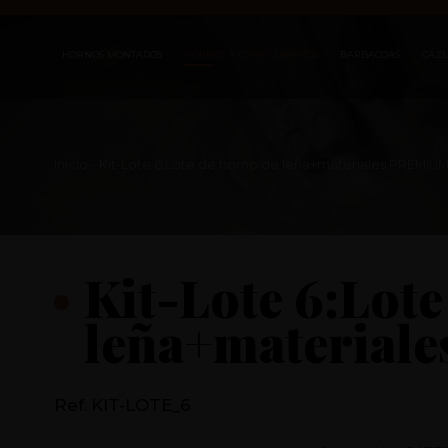
HORNOS MONTADOS
HORNOS Y COMPLEMENTOS
BARBACOAS
CAZ
Inicio
- Kit-Lote 6:Lote de horno de leña+materiales PREMIU
Kit-Lote 6:Lote
leña+material
Ref. KIT-LOTE_6