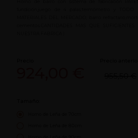
Horno de barro con sistema de fabricación PATEN
fundición,juego de 4 palas,termómetro y TOD
MATERIALES DEL MERCADO; barro refractario,mortero ref
cementos.CANTIDADES MAS QUE SUFICIENTE
NUESTRA FABRICA )
Precio
Precio anterio
924,00 €
955,50 €
Tamaño:
Horno de Leña de 70cm
Horno de Leña de 80cm
Horno de Leña de 90cm