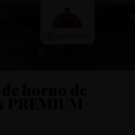
UELAS
M
 de horno de
es PREMIUM