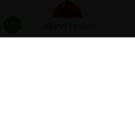
Alfarería Rosa
695 388 368
692 242 285
605 030 721
info@alfareriarosa.com
C/ Carretera. 9
,
49280
Pereruela
(
Zamora
)
695 388 368