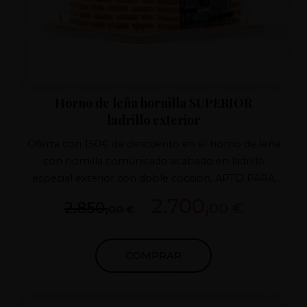
Horno de leña hornilla SUPERIOR
ladrillo exterior
Oferta con 150€ de descuento en el horno de leña
con hornilla comunicado acabado en ladrillo
especial exterior con doble cocción, APTO PARA
CUALQUIER CLIMA,PUERTAS DE HIERRO
2.700,
2.850,
00 €
00 €
FUNDIDO,TIRO CON REGULADOR DE FUNDIDO
Horno de barro patentado Aislamiento superior 7
capas, HORNILLA AISLADA 100% INMEJORABLE .
COMPRAR
Ladrillo doble coccion especial intemperie