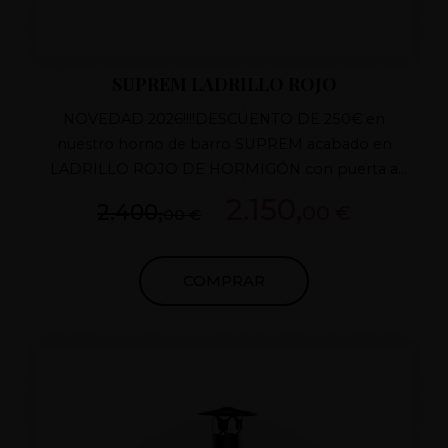
SUPREM LADRILLO ROJO
NOVEDAD 2026!!!!DESCUENTO DE 250€ en
nuestro horno de barro SUPREM acabado en
LADRILLO ROJO DE HORMIGÓN con puerta a
elegir de hierro fundido, tiro con regulador de
2.150,
2.400,
00 €
00 €
fundido y aislamiento superior, porte de regalo a
toda la península, no deje escapar la oportunidad
de tener el mejor horno del mercado. Desde 1998
COMPRAR
comprometidos con la calidad y el cliente.
POSIBILIDAD JUNTA DEL CEMENTO EN
DIFERENTES COLORES