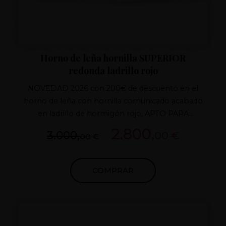
Horno de leña hornilla SUPERIOR
redonda ladrillo rojo
NOVEDAD 2026 con 200€ de descuento en el
horno de leña con hornilla comunicado acabado
en ladrillo de hormigón rojo, APTO PARA
CUALQUIER CLIMA,PUERTAS DE HIERRO
2.800,
3.000,
00 €
00 €
FUNDIDO,TIRO CON REGULADOR DE FUNDIDO
Horno de barro patentado Aislamiento superior 7
capas, HORNILLA AISLADA 100% INMEJORABLE .
COMPRAR
Ladrillo color rojo (posibilidad de ladrillo
negro,marrón o blanco)