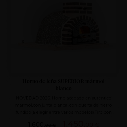
Horno de leña SUPERIOR mármol
blanco
NOVEDAD 2026. Horno acabado en auténtico
mármol,con junta blanca ,con puerta de hierro
fundido(a elegir entre varios modelos).Tiro con
regulador de fundicion, aislamiento superior con 7
1.450,
1.600,
00 €
00 €
capas.Horno de barro con sistema patentado de