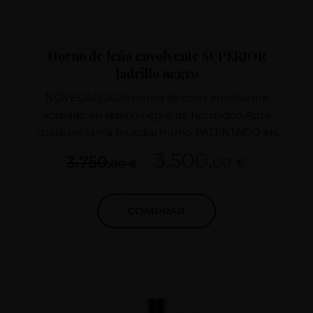
Horno de leña envolvente SUPERIOR
ladrillo negro
NOVEDAD 2026 horno de calor envolvente
acabado en ladrillo negro de hormigón.Apto
cualquier clima mundial.Horno PATENTADO en
2016.Puertas de hierro fundido a elegir entre varios
3.500,
3.750,
00 €
00 €
modelos Tiros con regulador de fundido
Aislamiento superior 7 capas MEJOR SISTEMA DE
CALOR DEL MERCADO RESTO MEDIDAS
COMPRAR
CONSULTAR