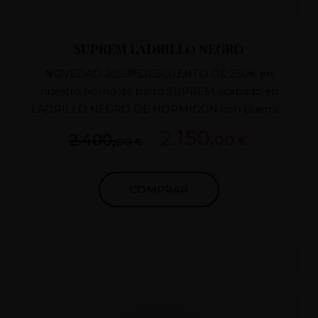
SUPREM LADRILLO NEGRO
NOVEDAD 2026!!!!DESCUENTO DE 250€ en
nuestro horno de barro SUPREM acabado en
LADRILLO NEGRO DE HORMIGÓN con puerta a
elegir de hierro fundido, tiro con regulador de
2.150,
2.400,
00 €
00 €
fundido y aislamiento superior, porte de regalo a
toda la península, no deje escapar la oportunidad
de tener el mejor horno del mercado. Desde 1998
COMPRAR
comprometidos con la calidad y el cliente.
POSIBILIDAD JUNTA DEL CEMENTO EN
DIFERENTES COLORES