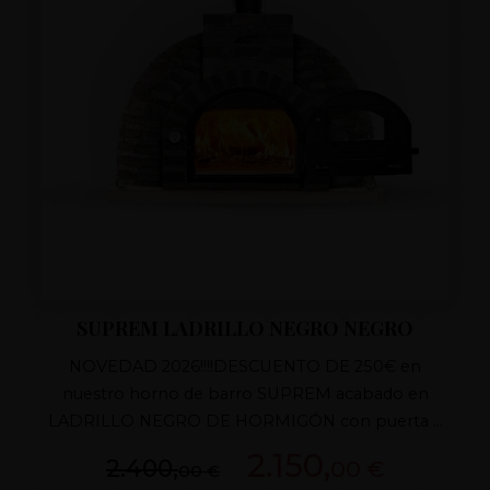
SUPREM LADRILLO NEGRO NEGRO
NOVEDAD 2026!!!!DESCUENTO DE 250€ en
nuestro horno de barro SUPREM acabado en
LADRILLO NEGRO DE HORMIGÓN con puerta a
elegir de hierro fundido, tiro con regulador de
2.150,
2.400,
00 €
00 €
fundido y aislamiento superior, porte de regalo a