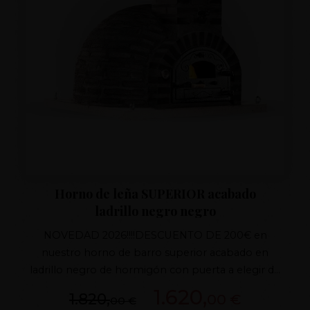
Horno de leña SUPERIOR acabado
ladrillo negro negro
NOVEDAD 2026!!!!DESCUENTO DE 200€ en
nuestro horno de barro superior acabado en
ladrillo negro de hormigón con puerta a elegir de
hierro fundido, tiro con regulador de fundido y
1.620,
1.820,
00 €
00 €
aislamiento superior, porte de regalo a toda la