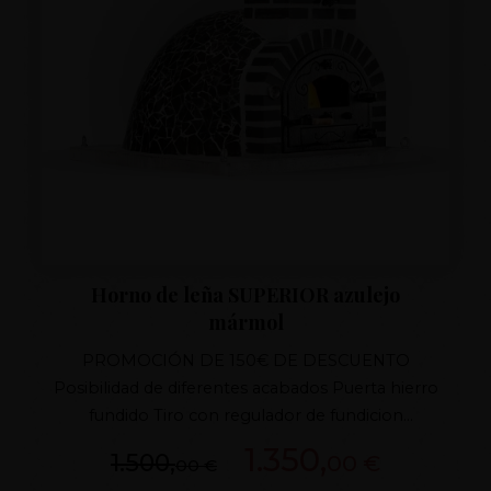
Horno de leña SUPERIOR azulejo
mármol
PROMOCIÓN DE 150€ DE DESCUENTO
Posibilidad de diferentes acabados Puerta hierro
fundido Tiro con regulador de fundicion
Aislamiento superior 7 capas Horno patentado
1.350,
1.500,
00 €
00 €
Apto para todo tipo de climas