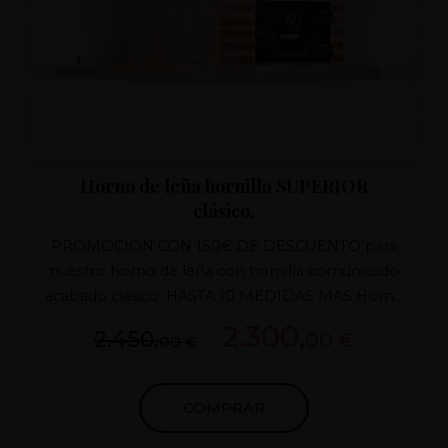
Horno de leña hornilla SUPERIOR
clásico.
PROMOCION CON 150€ DE DESCUENTO para
nuestro horno de leña con hornilla comunicado
acabado clásico. HASTA 10 MEDIDAS MAS Horno
de barro patentado Puertas de hierro fundido Tiro
2.300,
2.450,
00 €
00 €
con regulador de fundido Aislamiento superior 7
capas , aislamiento hornilla 100% materiales
refractarios y aislantes . TERMOMETRO E IVA
COMPRAR
INCLUIDO