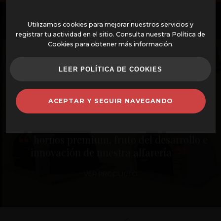
ES
Utilizamos cookies para mejorar nuestros servicios y
registrar tu actividad en el sitio. Consulta nuestra Política de
Cookies para obtener más información.
OFERTAS
LEER POLÍTICA DE COOKIES
HORNOS MONTADOS
ACEPTAR Y SEGUIR NAVEGANDO
HORNOS Y COMPLEMENTOS
En Alfarería Rosa fabricamos
hornos premium, fruto del desarrollo e
innovación de nuestra alfarería
BARBACOAS
VER PRODUCTO
CAZUELAS