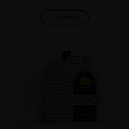
fabricación,sin uniones de una pieza desde
2017.Apto para todo tipo de climas.POSIBILIDAD
COMPRAR
DE JUNTA EN COLOR GRIS O BLANCO