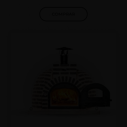
toda la península, no deje escapar la oportunidad
de tener el mejor horno del mercado. Desde 1998
COMPRAR
comprometidos con la calidad y el cliente.
POSIBILIDAD JUNTA DEL CEMENTO EN
DIFERENTES COLORES