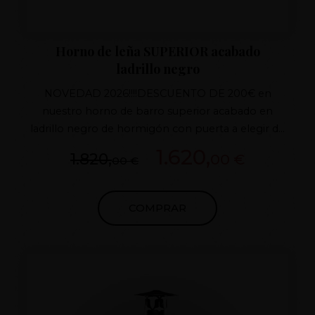
Horno de leña SUPERIOR acabado
ladrillo negro
NOVEDAD 2026!!!!DESCUENTO DE 200€ en
nuestro horno de barro superior acabado en
ladrillo negro de hormigón con puerta a elegir de
hierro fundido, tiro con regulador de fundido y
1.620,
1.820,
00 €
00 €
aislamiento superior, porte de regalo a toda la
península, no deje escapar la oportunidad de tener
el mejor horno del mercado. Desde 1998
COMPRAR
comprometidos con la calidad y el cliente.