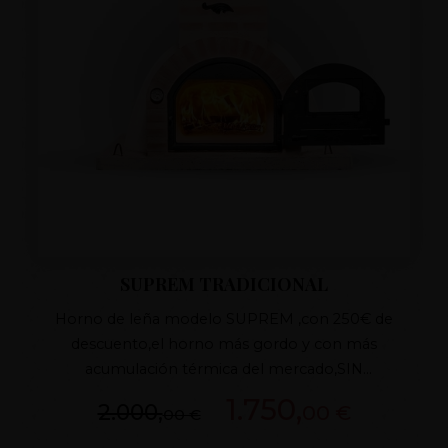
SUPREM TRADICIONAL
Horno de leña modelo SUPREM ,con 250€ de
descuento,el horno más gordo y con más
acumulación térmica del mercado,SIN
UNIONES,realizado de una sola vez ,ÚNICO EN EL
1.750,
2.000,
00 €
00 €
MERCADO,con sistema PATENTADO de
fabricación RESTO MEDIDAS CONSULTAR.