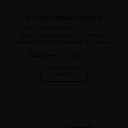
SUPREM LADRILLO INTERIOR
Horno de leña modelo SUPREM , el horno más
gordo y con más acumulación térmica del
mercado , SIN UNIONES , realizado de una sola vez
, ÚNICO EN EL MERCADO , con sistema
1.820,
2.050,
00 €
00 €
PATENTADO de fabricación RESTO MEDIDAS
CONSULTAR
COMPRAR