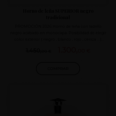
Horno de leña SUPERIOR negro
tradicional
PROMOCIÓN 2026 Horno de leña con ladrillo
negro acabado en monocapa. Posibilidad de elegir
color exterior ( negro , blanco , rojo , ceniza ....).
Puerta de hierro fundido. Tiro con regulador de
1.300,
1.450,
00 €
00 €
fundicion. Horno de barro con sistema patentado
de fabricación. Aislamiento superior con 7 capas
de aislamiento APTO PARA TODOS LOS CLIMAS
COMPRAR