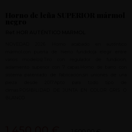
Horno de leña SUPERIOR mármol
negro
Ref. HOR AUTÉNTICO MARMOL
NOVEDAD 2026. Horno acabado en auténtico
mármol,con puerta de hierro fundido(a elegir entre
varios modelos).Tiro con regulador de fundicion,
aislamiento superior con 7 capas.Horno de barro con
sistema patentado de fabricación,sin uniones de una
pieza desde 2017.Apto para todo tipo de
climas.POSIBILIDAD DE JUNTA EN COLOR GRIS O
BLANCO
1.450,00 €
1.600,00 €