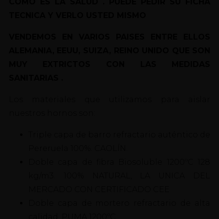
COMO ES LA SALUD . PUEDE PEDIR SU FICHA
TECNICA Y VERLO USTED MISMO
VENDEMOS EN VARIOS PAISES ENTRE ELLOS
ALEMANIA, EEUU, SUIZA, REINO UNIDO QUE SON
MUY EXTRICTOS CON LAS MEDIDAS
SANITARIAS .
Los materiales que utilizamos para aislar
nuestros hornos son:
Triple capa de barro refractario auténtico de
Pereruela 100%. CAOLÍN.
Doble capa de fibra Biosoluble 1200ºC 128
kg/m3. 100% NATURAL, LA UNICA DEL
MERCADO CON CERTIFICADO CEE
Doble capa de mortero refractario de alta
calidad. PUMA 1200ºC.