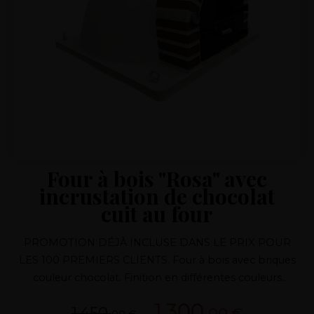
Four à bois "Rosa" avec
incrustation de chocolat
cuit au four
PROMOTION DÉJÀ INCLUSE DANS LE PRIX POUR
LES 100 PREMIERS CLIENTS. Four à bois avec briques
couleur chocolat. Finition en différentes couleurs
Isolation supérieure à 7 couches Porte en fonte Conduit
1.300,
1.450,
00 €
de fumée avec régulateur de fusion