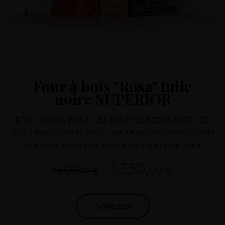
Four à bois "Rosa" tuile
noire SUPERIOR
PROMOTION POUR LES 100 PREMIERS UNITÉS DE
150€ ( inclus dans le prix ) Four à bois avec embouchure
en brique rouge et finition en gresite / tuile noire.
Possibilité de différentes finitions Porte en fonte
1.350,
1.500,
00 €
Conduit de fumée avec régulateur de fusion Four avec
00 €
système breveté
ACHETER