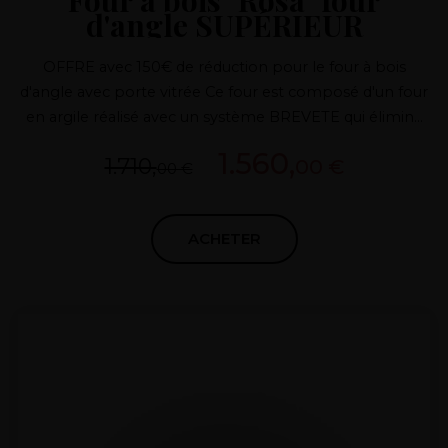
Four à bois "Rosa" four
d'angle SUPÉRIEUR
OFFRE avec 150€ de réduction pour le four à bois
d'angle avec porte vitrée Ce four est composé d'un four
en argile réalisé avec un système BREVETE qui élimine
les joints et les fuites de chaleur, d'une porte et d'un
1.560,
1.710,
00 €
conduit en fonte et de matériaux isolants de première
00 €
qualité afin d'obtenir d'excellentes performances et une
consommation de bois minimale pour nos clients.
ACHETER