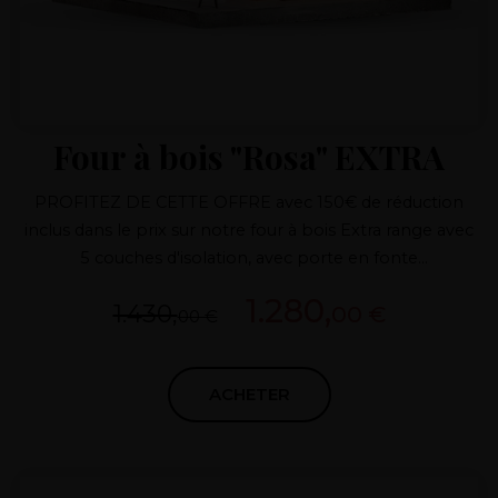
Four à bois "Rosa" EXTRA
PROFITEZ DE CETTE OFFRE avec 150€ de réduction
inclus dans le prix sur notre four à bois Extra range avec
5 couches d'isolation, avec porte en fonte
supplémentaire, conduit de fumée en acier et
1.280,
1.430,
00 €
différentes finitions.
00 €
ACHETER