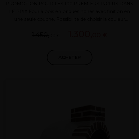
PROMOTION POUR LES 100 PREMIERS INCLUS DANS
LE PRIX Four à bois en briques noires avec finition en
une seule couche. Possibilité de choisir la couleur
extérieure (noir, blanc, rouge, frêne ....) Porte en fonte
1.300,
1.450,
00 €
Conduit de fumée avec régulateur de fusion Système de
00 €
four breveté 7 couches d'isolation ADAPTÉ À TOUS LES
CLIMATS
ACHETER