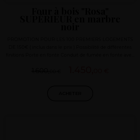
Four à bois "Rosa"
SUPÉRIEUR en marbre
noir
PROMOTION POUR LES 100 PREMIERS LOGEMENTS
DE 150€ ( inclus dans le prix ) Possibilité de différentes
finitions Porte en fonte Conduit de fumée en fonte avec
régulateur Isolation supérieure à 7 couches Four
1.450,
1.600,
00 €
breveté Adapté à tous les climats
00 €
ACHETER