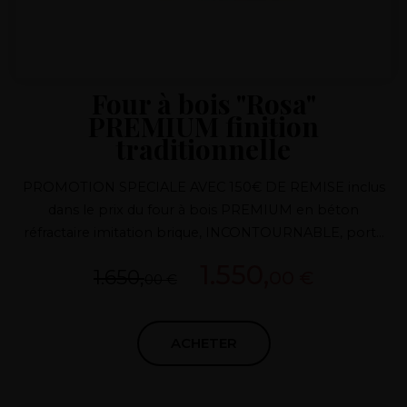
Four à bois "Rosa"
PREMIUM finition
traditionnelle
PROMOTION SPECIALE AVEC 150€ DE REMISE inclus
dans le prix du four à bois PREMIUM en béton
réfractaire imitation brique, INCONTOURNABLE, porte
supérieure en fonte avec verre, tirage avec régulateur de
1.550,
1.650,
00 €
fusion, possibilité de différentes finitions au choix,
00 €
différentes dimensions, four en argile BREVETE,
TRANSPORT ET THERMOMETRE GRATUITS, ADAPTE A
ACHETER
TOUTES LES CONDITIONS TEMPERATURELLES.