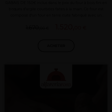
RABAIS DE 150€ inclus dans le prix du four à bois fini en
briques d'argile courbées faites à la main. Ce four est
composé d'un four en terre cuite fabriqué avec un
système BREVETE qui élimine les joints et les fuites de
1.520,
1.670,
00 €
chaleur, d'une porte et d'un tirage en fonte et de
00 €
matériaux isolants de première qualité pour obtenir
d'excellentes performances et une consommation
ACHETER
minimale de bois de chauffage pour nos clients.
POSSIBILITÉ DE PLACER LA BRIQUE À L'EXTÉRIEUR
(EN SUPPLÉMENT)