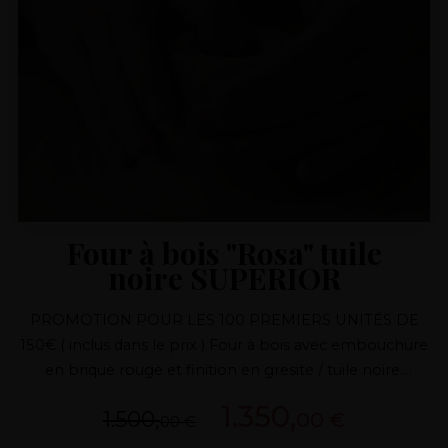
Four à bois "Rosa" tuile
noire SUPERIOR
PROMOTION POUR LES 100 PREMIERS UNITÉS DE
150€ ( inclus dans le prix ) Four à bois avec embouchure
en brique rouge et finition en gresite / tuile noire.
Possibilité de différentes finitions Porte en fonte
1.350,
1.500,
00 €
Conduit de fumée avec régulateur de fusion Four avec
00 €
système breveté