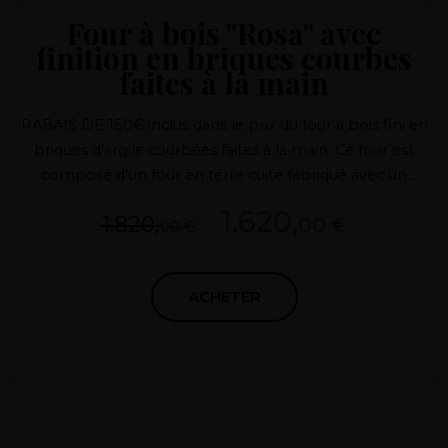
Four à bois "Rosa" avec
finition en briques courbes
faites à la main
RABAIS DE 150€ inclus dans le prix du four à bois fini en
briques d'argile courbées faites à la main. Ce four est
composé d'un four en terre cuite fabriqué avec un
système BREVETE qui élimine les joints et les fuites de
1.620,
1.820,
00 €
chaleur, d'une porte et d'un tirage en fonte et de
00 €
matériaux isolants de première qualité pour obtenir
d'excellentes performances et une consommation
ACHETER
minimale de bois de chauffage pour nos clients.
POSSIBILITÉ DE PLACER LA BRIQUE À L'EXTÉRIEUR
(EN SUPPLÉMENT)