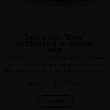
Four à bois "Rosa"
SUPÉRIEUR en marbre
noir
PROMOTION POUR LES 100 PREMIERS LOGEMENTS
DE 150€ ( inclus dans le prix ) Possibilité de différentes
finitions Porte en fonte Conduit de fumée en fonte avec
régulateur Isolation supérieure à 7 couches Four
1.450,
1.600,
00 €
breveté Adapté à tous les climats
00 €
ACHETER