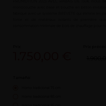
PROMOTION 2023 AVEC RABAIS DE 150€ inclus dans l
monocouche avec base et bouche en béton imitation 
fabriqué avec un système BREVETE qui élimine les joint
fonte et de matériaux isolants de première qual
consommation minimale de bois de chauffage pour nos
Prix
Prix précé
1.750,00 €
1.900,
Tamaño:
Horno tradicional 75 cm
Horno tradicional 85 cm
Horno tradicional 95 cm