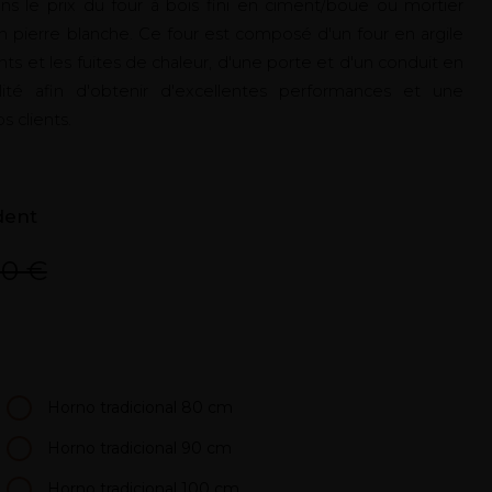
e prix du four à bois fini en ciment/boue ou mortier
pierre blanche. Ce four est composé d'un four en argile
s et les fuites de chaleur, d'une porte et d'un conduit en
ité afin d'obtenir d'excellentes performances et une
 clients.
dent
00 €
Horno tradicional 80 cm
Horno tradicional 90 cm
Horno tradicional 100 cm