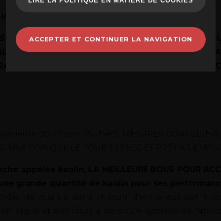
LIRE LA POLITIQUE EN MATIÈRE DE COOKIES
VOUS VU UN FOUR DE CETTE QUALITÉ ?
S QUESTIONS ET VOUS VOUS RENDREZ COMPTE QU
ACCEPTER ET CONTINUER LA NAVIGATION
L QU'INTERNATIONAL, EN ÉTANT PIONNIERS EN MA
RATIONS CONTINUES DANS LA RECHERCHE DE L'EX
lle extérieure 90 - 95cm (AUTRES MESURES CONSULTER
KG UNE FOIS QUE LE FOUR EST SEC ET PRÊT À L'EMPL
blanche appelée kaolin, LA MEILLEURE BOUE POUR 
d'une grande quantité de kaolin pour ses performan
ontrôle de qualité dans chacun d'entre eux par no
 en argile et nos fours à bois d'un système de fabric