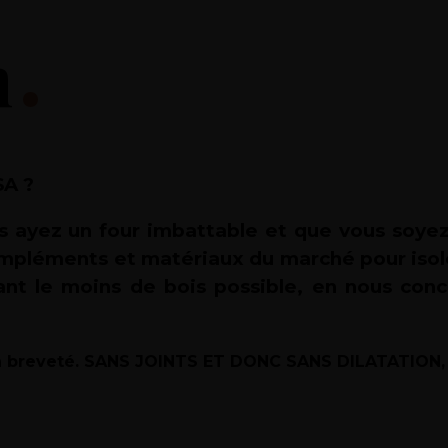
n
A ?
s ayez un four imbattable et que vous soyez f
ompléments et matériaux du marché pour isoler 
t le moins de bois possible, en nous conce
on breveté. SANS JOINTS ET DONC SANS DILATATIO