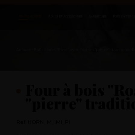
FOURS MONTÉS
FOURS ET ACCESSOIRES
BARBECUES
POTS EN TERRE
Accueil
- Four à bois "Rosa" avec finition "pierre" traditionnell
Four à bois "Ro
"pierre" tradit
Ref. HORN_M_IMI_PI