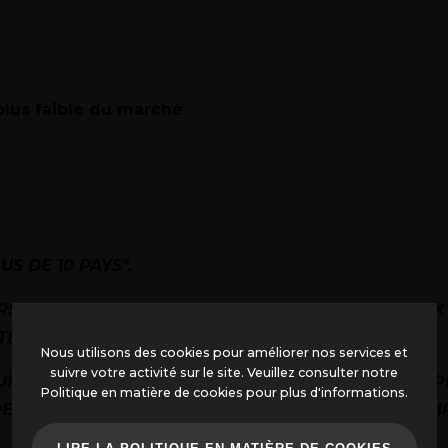
lus faible du marché
US DE 10 PAYS".
 LES MOINS CHERS, MAIS LES MEILLEURS AU PRIX 
ÉRIAUX UTILISÉS.
Nous utilisons des cookies pour améliorer nos services et
suivre votre activité sur le site. Veuillez consulter notre
SUR UN FOUR DE MOINDRE QUALITÉ ET DE LE DÉP
Politique en matière de cookies pour plus d'informations.
DE BRAISES À L'INTÉRIEUR POUR MAINTENIR LA TE