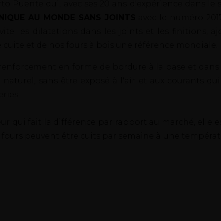
 Puente qui, avec ses 20 ans d'expérience dans le sec
 UNIQUE AU MONDE SANS JOINTS
avec le numéro 2017
vite les dilatations dans les joints et les finitions,
 cuite et de nos fours à bois une référence mondiale.
un renforcement en forme de bordure à la base et dan
naturel, sans être exposé à l'air et aux courants qui
ries.
r qui fait la différence par rapport au marché, elle es
 fours peuvent être cuits par semaine à une températu