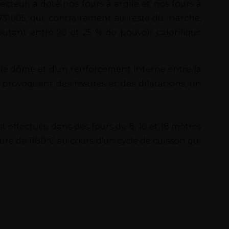
teur, a doté nos fours à argile et nos fours à
31005, qui, contrairement au reste du marché,
 ajoutant entre 20 et 25 % de pouvoir calorifique
s le dôme et d'un renforcement interne entre la
 provoquent des fissures et des dilatations, un
t effectuée dans des fours de 8, 10 et 18 mètres
re de 1180ºC au cours d'un cycle de cuisson qui