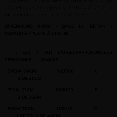
nous ajoutons de la fibre de verre, elles ont des
crochets aux coins pour la manipulation et le
placement ou des charnières filetées.
DIMENSIONS FOUR - BASE EN BÉTON -
CAPACITÉ - PLATS À GRATIN
( EXT / INT) LARGEURXPROFONDEUR
PERSONNES OVALES
70CM- 60CM 100X100 6
3 DE 30CM
75CM-65CM 100X100 8
3 DE 35CM
80CM-70CM 110X110 10
1 DE 35+ 2 DE 40CM