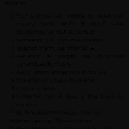
suivants :
Four à argile avec modèle de production
breveté. SANS JOINTS ET DONC SANS
DILATATION, UNIQUE AU MONDE.
Porte et conduit de fumée en fonte.
Isolation thermique imbattable.
Résistant à toutes les conditions
climatiques du monde.
Répartition homogène de la chaleur.
Transmission unique des arômes.
Produit garanti.
Consommation de bois la plus faible du
marché
Accumulation thermique maximale
Dimensions de 70 cm à 200 cm
Engagement et loyauté envers le client