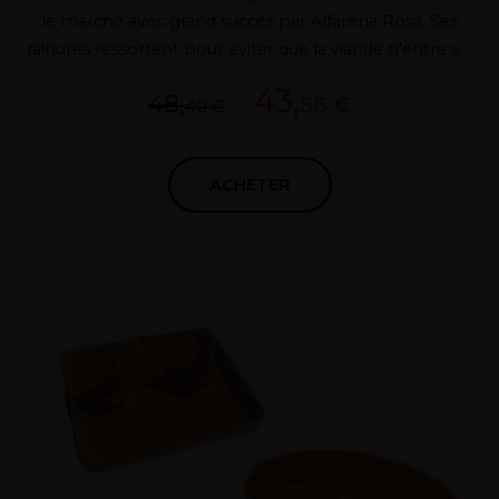
le marché avec grand succès par Alfarería Rosa. Ses
rainures ressortent pour éviter que la viande n'entre en
contact avec la graisse et l'eau, ce qui la rend dorée et
43,
48,
56 €
très croustillante.
40 €
ACHETER