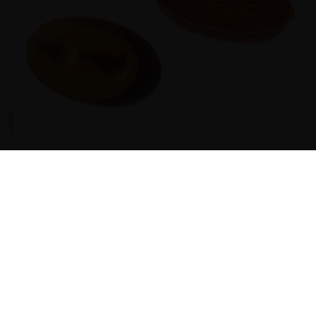
Rustepollo Double et
Triple
Double ou triple Rustepollo spécial pour rôtir plus d'un
poulet. Conçu par Alfareria Rosa de Pereruela
96,
104,
80 €
06 €