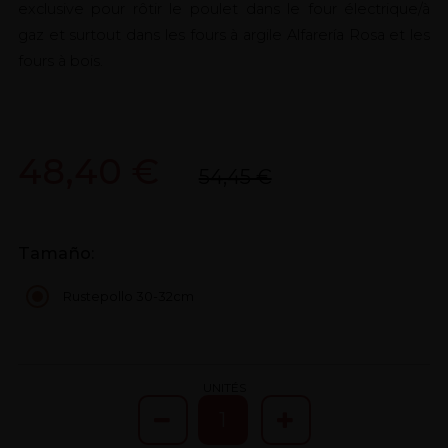
exclusive pour rôtir le poulet dans le four électrique/à
gaz et surtout dans les fours à argile Alfarería Rosa et les
fours à bois.
48,40 €
54,45 €
Tamaño:
Rustepollo 30-32cm
UNITÉS