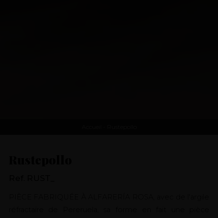
Accueil
- Rustepollo
Rustepollo
Ref. RUST_
PIÈCE FABRIQUÉE À ALFARERÍA ROSA, avec de l'argile
réfractaire de Pereruela, sa forme en fait une pièce