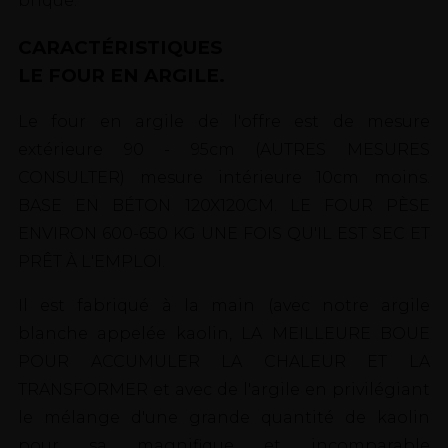
brique.
CARACTÉRISTIQUES
LE FOUR EN ARGILE.
Le four en argile de l'offre est de mesure
extérieure 90 - 95cm (AUTRES MESURES
CONSULTER) mesure intérieure 10cm moins.
BASE EN BÉTON 120X120CM. LE FOUR PÈSE
ENVIRON 600-650 KG UNE FOIS QU'IL EST SEC ET
PRÊT À L'EMPLOI.
Il est fabriqué à la main (avec notre argile
blanche appelée kaolin, LA MEILLEURE BOUE
POUR ACCUMULER LA CHALEUR ET LA
TRANSFORMER et avec de l'argile en privilégiant
le mélange d'une grande quantité de kaolin
pour sa magnifique et incomparable