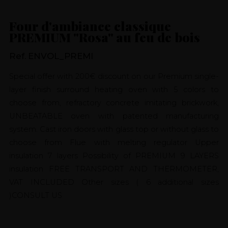
Four d'ambiance classique
PREMIUM "Rosa" au feu de bois
Ref. ENVOL_PREMI
Special offer with 200€ discount on our Premium single-
layer finish surround heating oven with 5 colors to
choose from, refractory concrete imitating brickwork,
UNBEATABLE oven with patented manufacturing
system. Cast iron doors with glass top or without glass to
choose from Flue with melting regulator Upper
insulation 7 layers Possibility of PREMIUM 9 LAYERS
insulation FREE TRANSPORT AND THERMOMETER,
VAT INCLUDED Other sizes ( 6 additional sizes
)CONSULT US