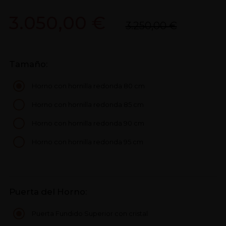
3.050,00 €
3.250,00 €
Tamaño:
Horno con hornilla redonda 80 cm
Horno con hornilla redonda 85 cm
Horno con hornilla redonda 90 cm
Horno con hornilla redonda 95 cm
Puerta del Horno:
Puerta Fundido Superior con cristal