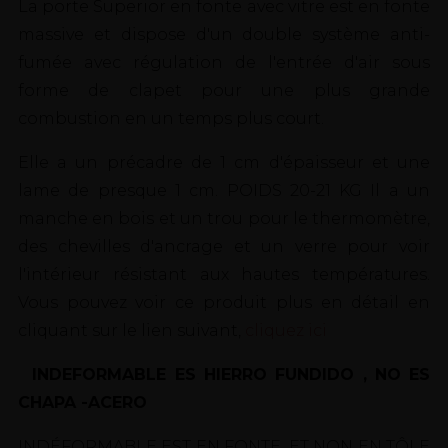
La porte Superior en fonte avec vitre est en fonte
massive et dispose d'un double système anti-
fumée avec régulation de l'entrée d'air sous
forme de clapet pour une plus grande
combustion en un temps plus court.
Elle a un précadre de 1 cm d'épaisseur et une
lame de presque 1 cm. POIDS 20-21 KG Il a un
manche en bois et un trou pour le thermomètre,
des chevilles d'ancrage et un verre pour voir
l'intérieur résistant aux hautes températures.
Vous pouvez voir ce produit plus en détail en
cliquant sur le lien suivant,
cliquez ici
INDEFORMABLE ES HIERRO FUNDIDO , NO ES
CHAPA -ACERO
INDÉFORMABLE EST EN FONTE, ET NON EN TÔLE