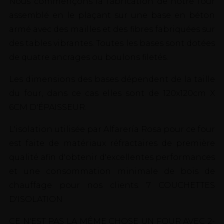
Nous commençons la fabrication de notre four
assemblé en le plaçant sur une base en béton
armé avec des mailles et des fibres fabriquées sur
des tables vibrantes. Toutes les bases sont dotées
de quatre ancrages ou boulons filetés.
Les dimensions des bases dépendent de la taille
du four, dans ce cas elles sont de 120x120cm X
6CM D'ÉPAISSEUR.
L'isolation utilisée par Alfarería Rosa pour ce four
est faite de matériaux réfractaires de première
qualité afin d'obtenir d'excellentes performances
et une consommation minimale de bois de
chauffage pour nos clients. 7 COUCHETTES
D'ISOLATION
CE N'EST PAS LA MÊME CHOSE UN FOUR AVEC 2-