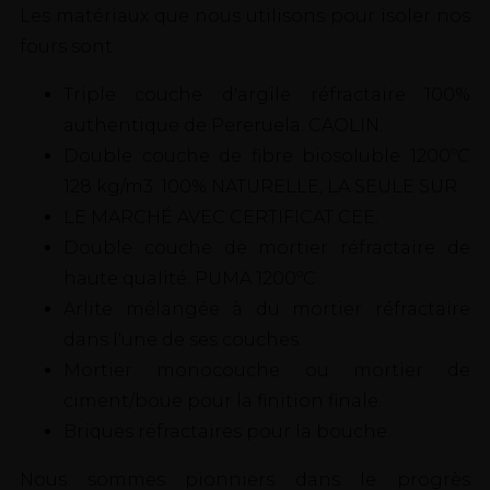
Les matériaux que nous utilisons pour isoler nos
fours sont:
Triple couche d'argile réfractaire 100%
authentique de Pereruela. CAOLIN.
Double couche de fibre biosoluble 1200ºC
128 kg/m3. 100% NATURELLE, LA SEULE SUR
LE MARCHÉ AVEC CERTIFICAT CEE.
Double couche de mortier réfractaire de
haute qualité. PUMA 1200ºC.
Arlite mélangée à du mortier réfractaire
dans l'une de ses couches.
Mortier monocouche ou mortier de
ciment/boue pour la finition finale.
Briques réfractaires pour la bouche.
Nous sommes pionniers dans le progrès