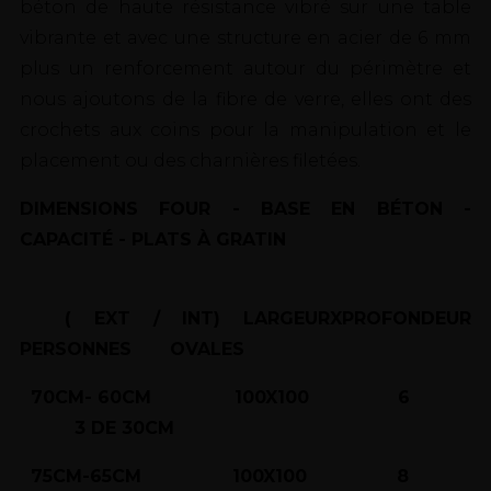
béton de haute résistance vibré sur une table
vibrante et avec une structure en acier de 6 mm
plus un renforcement autour du périmètre et
nous ajoutons de la fibre de verre, elles ont des
crochets aux coins pour la manipulation et le
placement ou des charnières filetées.
DIMENSIONS FOUR - BASE EN BÉTON -
CAPACITÉ - PLATS À GRATIN
( EXT / INT) LARGEURXPROFONDEUR
PERSONNES OVALES
70CM- 60CM 100X100 6
3 DE 30CM
75CM-65CM 100X100 8