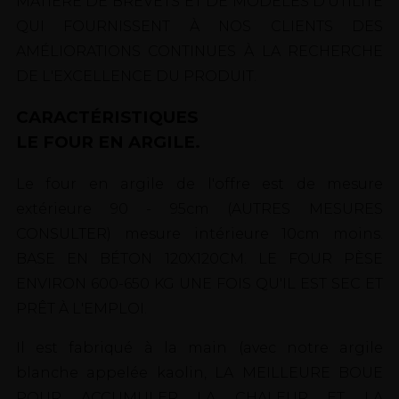
MATIÈRE DE BREVETS ET DE MODÈLES D'UTILITÉ
QUI FOURNISSENT À NOS CLIENTS DES
AMÉLIORATIONS CONTINUES À LA RECHERCHE
DE L'EXCELLENCE DU PRODUIT.
CARACTÉRISTIQUES
LE FOUR EN ARGILE.
Le four en argile de l'offre est de mesure
extérieure 90 - 95cm (AUTRES MESURES
CONSULTER) mesure intérieure 10cm moins.
BASE EN BÉTON 120X120CM. LE FOUR PÈSE
ENVIRON 600-650 KG UNE FOIS QU'IL EST SEC ET
PRÊT À L'EMPLOI.
Il est fabriqué à la main (avec notre argile
blanche appelée kaolin, LA MEILLEURE BOUE
POUR ACCUMULER LA CHALEUR ET LA